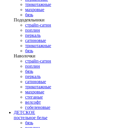
трикотажные
махровые
бязь
Пододеяльники
страйп-сатин
поплин
перкаль
сатиновые
трикотажные
бязь
Наволочки
страйп-сатин
поплин
бязь
перкаль
сатиновые
трикотажные
махровые
стеганые
велсофт
гобеленовые
ДЕТСКОЕ
постельное белье
бязь
поплин