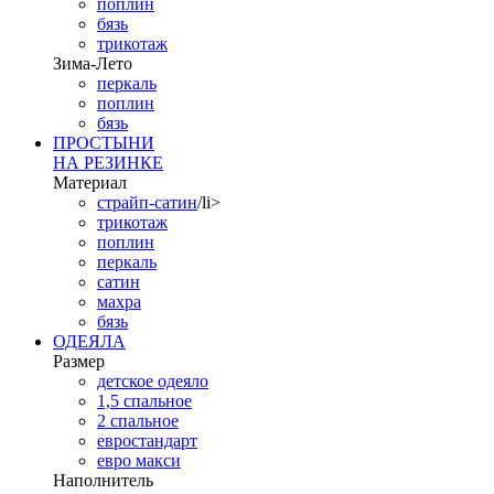
поплин
бязь
трикотаж
Зима-Лето
перкаль
поплин
бязь
ПРОСТЫНИ
НА РЕЗИНКЕ
Материал
страйп-сатин
/li>
трикотаж
поплин
перкаль
сатин
махра
бязь
ОДЕЯЛА
Размер
детское одеяло
1,5 спальное
2 спальное
евростандарт
евро макси
Наполнитель