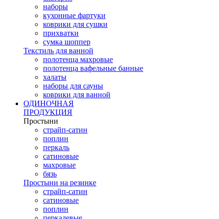
наборы
кухонные фартуки
коврики для сушки
прихватки
cумка шоппер
Текстиль для ванной
полотенца махровые
полотенца вафельные банные
халаты
наборы для сауны
коврики для ванной
ОДИНОЧНАЯ
ПРОДУКЦИЯ
Простыни
страйп-сатин
поплин
перкаль
сатиновые
махровые
бязь
Простыни на резинке
страйп-сатин
сатиновые
поплин
перкалевые