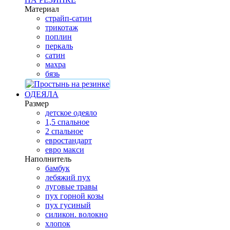
Материал
страйп-сатин
трикотаж
поплин
перкаль
сатин
махра
бязь
ОДЕЯЛА
Размер
детское одеяло
1,5 спальное
2 спальное
евростандарт
евро макси
Наполнитель
бамбук
лебяжий пух
луговые травы
пух горной козы
пух гусиный
силикон. волокно
хлопок