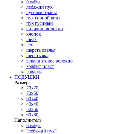
бамбук
лебяжий пух
луговые травы
пух горной козы
пух гусиный
силикон. волокно
хлопок
шелк
лен
шерсть овечья
шерсть яка
эвкалиптовое волокно
холфит-пласт
лаванда
ПОДУШКИ
Размер
70х70
70х50
60х40
40х40
50х50
60х60
Наполнитель
бамбук
"лебяжий пух"