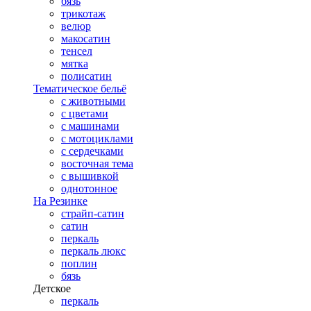
бязь
трикотаж
велюр
макосатин
тенсел
мятка
полисатин
Тематическое бельё
с животными
с цветами
с машинами
с мотоциклами
с сердечками
восточная тема
с вышивкой
однотонное
На Резинке
страйп-сатин
сатин
перкаль
перкаль люкс
поплин
бязь
Детское
перкаль