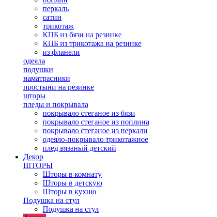
перкаль
сатин
трикотаж
КПБ из бязи на резинке
КПБ из трикотажа на резинке
из фланели
одеяла
подушки
наматрасники
простыни на резинке
шторы
пледы и покрывала
покрывало стеганое из бязи
покрывало стеганое из поплина
покрывало стеганое из перкали
одеяло-покрывало трикотажное
плед вязаный детский
Декор
ШТОРЫ
Шторы в комнату
Шторы в детскую
Шторы в кухню
Подушка на стул
Подушка на стул