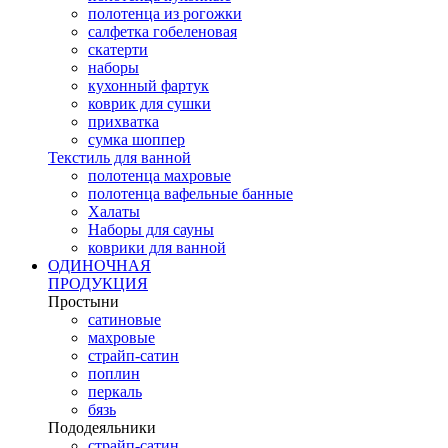
полотенца из рогожки
салфетка гобеленовая
скатерти
наборы
кухонный фартук
коврик для сушки
прихватка
cумка шоппер
Текстиль для ванной
полотенца махровые
полотенца вафельные банные
Халаты
Наборы для сауны
коврики для ванной
ОДИНОЧНАЯ
ПРОДУКЦИЯ
Простыни
сатиновые
махровые
страйп-сатин
поплин
перкаль
бязь
Пододеяльники
страйп-сатин