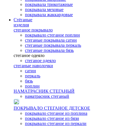
покрывала трикотажные
покрывала меховые
покрывала жаккардовые
Стёганые
изделия
стеганое покрывало
покрывало стеганое поплин
стеганые покрывала сатин
стеганые покрывала перкаль
стеганые покрывала бязь
стеганое одеяло
стеганое одеяло
стеганые наволочки
сатин
перкаль
бязь
поплин
НАМАТРАСНИК СТЕГАНЫЙ
наматрасник стеганый
ПОКРЫВАЛО СТЕГАНОЕ ДЕТСКОЕ
покрывало стеганое из поплина
покрывало стеганое из бязи
покрывало стеганое из перкали