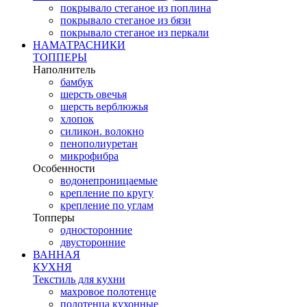
покрывало стеганое из поплина
покрывало стеганое из бязи
покрывало стеганое из перкали
НАМАТРАСНИКИ
ТОППЕРЫ
Наполнитель
бамбук
шерсть овечья
шерсть верблюжья
хлопок
силикон. волокно
пенополиуретан
микрофибра
Особенности
водонепроницаемые
крепление по кругу
крепление по углам
Топперы
односторонние
двусторонние
ВАННАЯ
КУХНЯ
Текстиль для кухни
махровое полотенце
полотенца кухонные