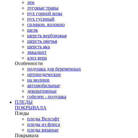
лен
луговые травы
пух горной козы
пух гусиный
силикон. волокно
шелк
шерсть верблюжья
шерсть овечья
шерсть яка
эвкалипт
алоэ вера
Особенности
подушка для беременных
ортопедические
на молнии
автомобильные
декоративные
гобелен - подушка
ПЛЕДЫ
ПОКРЫВАЛА
Пледы
пледы Велсофт
пледы из флиса
пледы вязаные
Покрывала