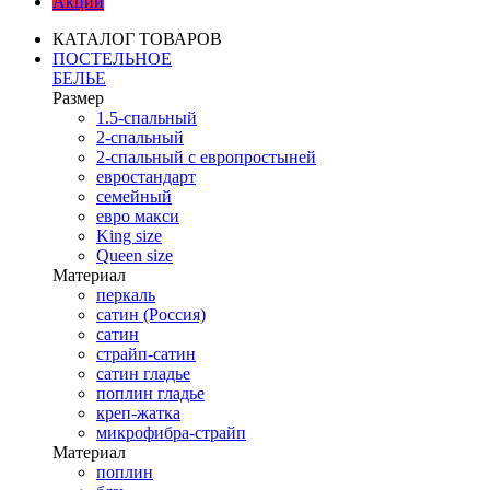
Акции
КАТАЛОГ ТОВАРОВ
ПОСТЕЛЬНОЕ
БЕЛЬЕ
Размер
1.5-спальный
2-спальный
2-спальный с европростыней
евростандарт
семейный
евро макси
King size
Queen size
Материал
перкаль
сатин (Россия)
сатин
страйп-сатин
сатин гладье
поплин гладье
креп-жатка
микрофибра-страйп
Материал
поплин