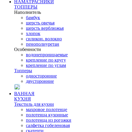
НАМАТРАСНИКИ
ТОППЕРЫ
Наполнитель
бамбук
шерсть овечья
шерсть верблюжья
хлопок
силикон. волокно
пенополиуретан
Особенности
водонепроницаемые
крепление по кругу
крепление по углам
Топперы
односторонние
двусторонние
ВАННАЯ
КУХНЯ
Текстиль для кухни
махровое полотенце
полотенца кухонные
полотенца из рогожки
салфетка гобеленовая
скатерти