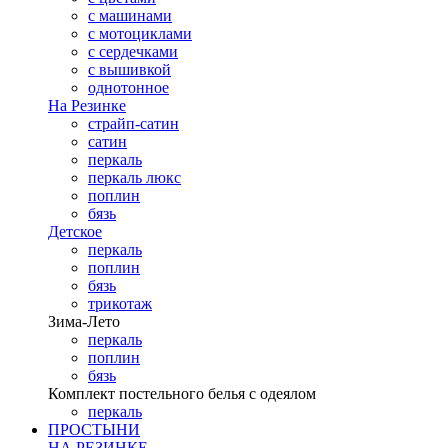
с машинами
с мотоциклами
с сердечками
с вышивкой
однотонное
На Резинке
страйп-сатин
сатин
перкаль
перкаль люкс
поплин
бязь
Детское
перкаль
поплин
бязь
трикотаж
Зима-Лето
перкаль
поплин
бязь
Комплект постельного белья с одеялом
перкаль
ПРОСТЫНИ
НА РЕЗИНКЕ