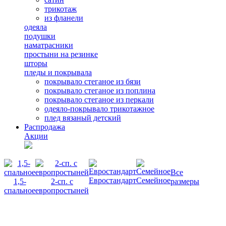
трикотаж
из фланели
одеяла
подушки
наматрасники
простыни на резинке
шторы
пледы и покрывала
покрывало стеганое из бязи
покрывало стеганое из поплина
покрывало стеганое из перкали
одеяло-покрывало трикотажное
плед вязаный детский
Распродажа
Акции
Все
Евростандарт
Семейное
1,5-
2-сп. с
размеры
спальное
европростыней