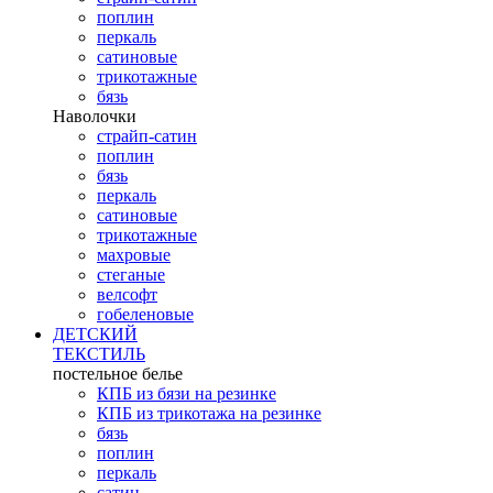
поплин
перкаль
сатиновые
трикотажные
бязь
Наволочки
страйп-сатин
поплин
бязь
перкаль
сатиновые
трикотажные
махровые
стеганые
велсофт
гобеленовые
ДЕТСКИЙ
ТЕКСТИЛЬ
постельное белье
КПБ из бязи на резинке
КПБ из трикотажа на резинке
бязь
поплин
перкаль
сатин