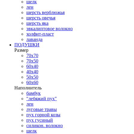
шелк
лен
шерсть верблюжья
шерсть овечья
шерсть яка
эвкалиптовое волокно
холфит-пласт
лаванда
ПОДУШКИ
Размер
70х70
70х50
60х40
40х40
50х50
60х60
Наполнитель
бамбук
"лебяжий пух"
лен
луговые травы
пух горной козы
пух гусиный
силикон. волокно
шелк