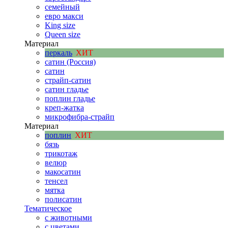
семейный
евро макси
King size
Queen size
Материал
перкаль
ХИТ
сатин (Россия)
сатин
страйп-сатин
сатин гладье
поплин гладье
креп-жатка
микрофибра-страйп
Материал
поплин
ХИТ
бязь
трикотаж
велюр
макосатин
тенсел
мятка
полисатин
Тематическое
с животными
с цветами