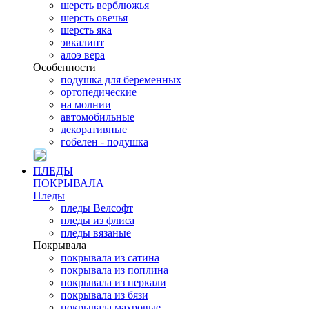
шерсть верблюжья
шерсть овечья
шерсть яка
эвкалипт
алоэ вера
Особенности
подушка для беременных
ортопедические
на молнии
автомобильные
декоративные
гобелен - подушка
ПЛЕДЫ
ПОКРЫВАЛА
Пледы
пледы Велсофт
пледы из флиса
пледы вязаные
Покрывала
покрывала из сатина
покрывала из поплина
покрывала из перкали
покрывала из бязи
покрывала махровые