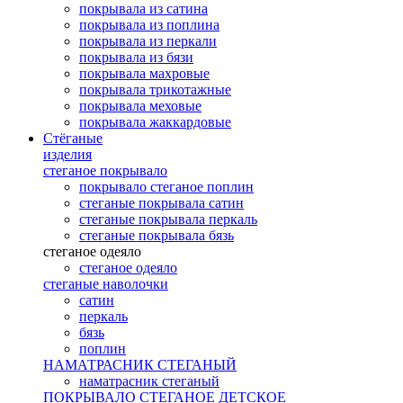
покрывала из сатина
покрывала из поплина
покрывала из перкали
покрывала из бязи
покрывала махровые
покрывала трикотажные
покрывала меховые
покрывала жаккардовые
Стёганые
изделия
стеганое покрывало
покрывало стеганое поплин
стеганые покрывала сатин
стеганые покрывала перкаль
стеганые покрывала бязь
стеганое одеяло
стеганое одеяло
стеганые наволочки
сатин
перкаль
бязь
поплин
НАМАТРАСНИК СТЕГАНЫЙ
наматрасник стеганый
ПОКРЫВАЛО СТЕГАНОЕ ДЕТСКОЕ