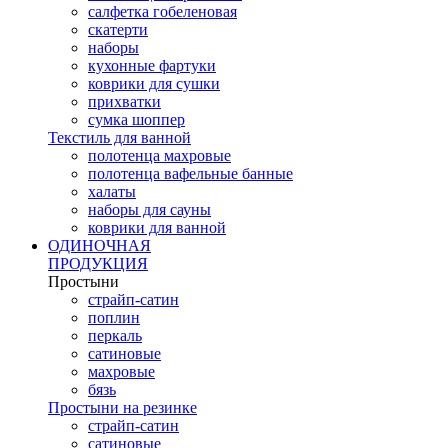
салфетка гобеленовая
скатерти
наборы
кухонные фартуки
коврики для сушки
прихватки
cумка шоппер
Текстиль для ванной
полотенца махровые
полотенца вафельные банные
халаты
наборы для сауны
коврики для ванной
ОДИНОЧНАЯ
ПРОДУКЦИЯ
Простыни
страйп-сатин
поплин
перкаль
сатиновые
махровые
бязь
Простыни на резинке
страйп-сатин
сатиновые