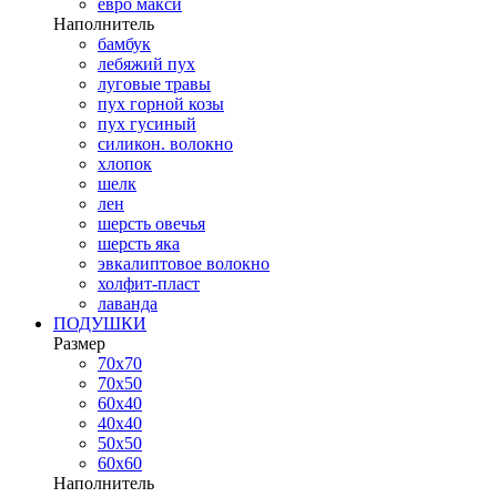
евро макси
Наполнитель
бамбук
лебяжий пух
луговые травы
пух горной козы
пух гусиный
силикон. волокно
хлопок
шелк
лен
шерсть овечья
шерсть яка
эвкалиптовое волокно
холфит-пласт
лаванда
ПОДУШКИ
Размер
70х70
70х50
60х40
40х40
50х50
60х60
Наполнитель