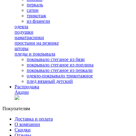
перкаль
сатин
трикотаж
из фланели
одеяла
подушки
наматрасники
простыни на резинке
шторы
пледы и покрывала
покрывало стеганое из бязи
покрывало стеганое из поплина
покрывало стеганое из перкали
одеяло-покрывало трикотажное
плед вязаный детский
Распродажа
Акции
Покупателям
Доставка и оплата
О компании
Скидки
Отзывы