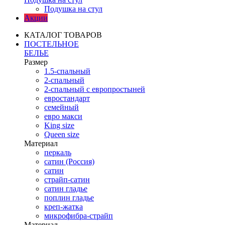
Подушка на стул
Акции
КАТАЛОГ ТОВАРОВ
ПОСТЕЛЬНОЕ
БЕЛЬЕ
Размер
1.5-спальный
2-спальный
2-спальный с европростыней
евростандарт
семейный
евро макси
King size
Queen size
Материал
перкаль
сатин (Россия)
сатин
страйп-сатин
сатин гладье
поплин гладье
креп-жатка
микрофибра-страйп
Материал