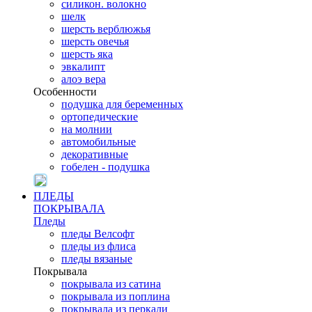
силикон. волокно
шелк
шерсть верблюжья
шерсть овечья
шерсть яка
эвкалипт
алоэ вера
Особенности
подушка для беременных
ортопедические
на молнии
автомобильные
декоративные
гобелен - подушка
ПЛЕДЫ
ПОКРЫВАЛА
Пледы
пледы Велсофт
пледы из флиса
пледы вязаные
Покрывала
покрывала из сатина
покрывала из поплина
покрывала из перкали