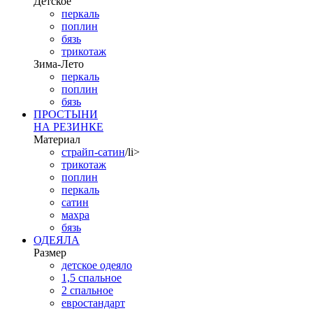
Детское
перкаль
поплин
бязь
трикотаж
Зима-Лето
перкаль
поплин
бязь
ПРОСТЫНИ
НА РЕЗИНКЕ
Материал
страйп-сатин
/li>
трикотаж
поплин
перкаль
сатин
махра
бязь
ОДЕЯЛА
Размер
детское одеяло
1,5 спальное
2 спальное
евростандарт