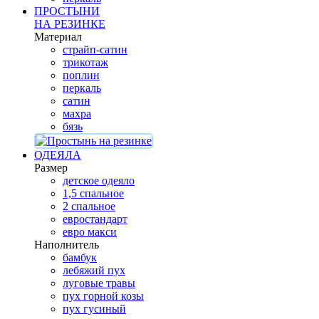
ПРОСТЫНИ
НА РЕЗИНКЕ
Материал
страйп-сатин
трикотаж
поплин
перкаль
сатин
махра
бязь
ОДЕЯЛА
Размер
детское одеяло
1,5 спальное
2 спальное
евростандарт
евро макси
Наполнитель
бамбук
лебяжий пух
луговые травы
пух горной козы
пух гусиный