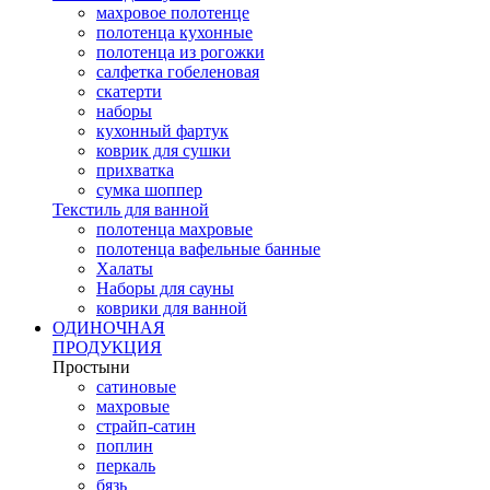
махровое полотенце
полотенца кухонные
полотенца из рогожки
салфетка гобеленовая
скатерти
наборы
кухонный фартук
коврик для сушки
прихватка
cумка шоппер
Текстиль для ванной
полотенца махровые
полотенца вафельные банные
Халаты
Наборы для сауны
коврики для ванной
ОДИНОЧНАЯ
ПРОДУКЦИЯ
Простыни
сатиновые
махровые
страйп-сатин
поплин
перкаль
бязь