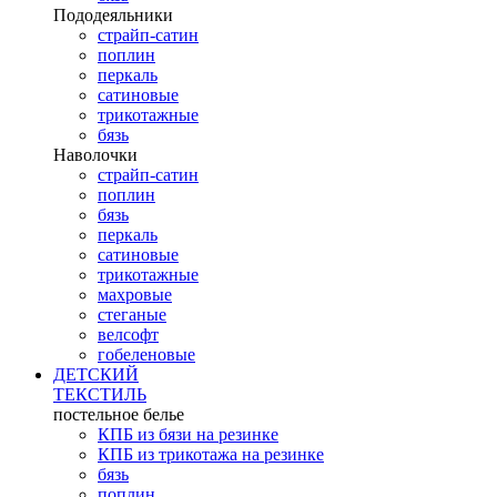
Пододеяльники
страйп-сатин
поплин
перкаль
сатиновые
трикотажные
бязь
Наволочки
страйп-сатин
поплин
бязь
перкаль
сатиновые
трикотажные
махровые
стеганые
велсофт
гобеленовые
ДЕТСКИЙ
ТЕКСТИЛЬ
постельное белье
КПБ из бязи на резинке
КПБ из трикотажа на резинке
бязь
поплин