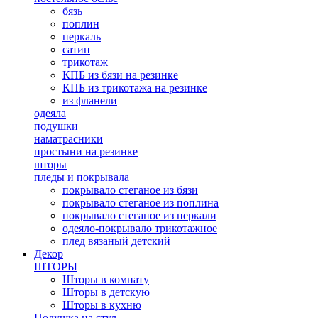
бязь
поплин
перкаль
сатин
трикотаж
КПБ из бязи на резинке
КПБ из трикотажа на резинке
из фланели
одеяла
подушки
наматрасники
простыни на резинке
шторы
пледы и покрывала
покрывало стеганое из бязи
покрывало стеганое из поплина
покрывало стеганое из перкали
одеяло-покрывало трикотажное
плед вязаный детский
Декор
ШТОРЫ
Шторы в комнату
Шторы в детскую
Шторы в кухню
Подушка на стул