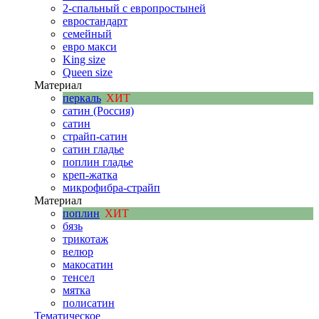
2-спальный с европростыней
евростандарт
семейный
евро макси
King size
Queen size
Материал
перкаль
ХИТ
сатин (Россия)
сатин
страйп-сатин
сатин гладье
поплин гладье
креп-жатка
микрофибра-страйп
Материал
поплин
ХИТ
бязь
трикотаж
велюр
макосатин
тенсел
мятка
полисатин
Тематическое