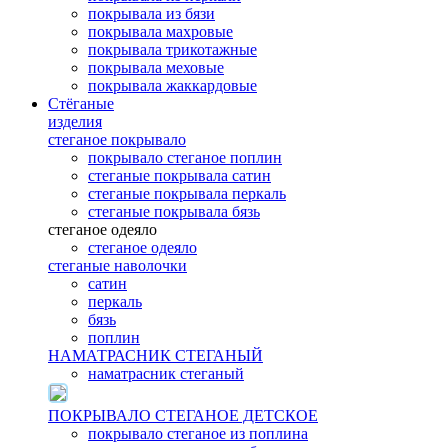
покрывала из бязи
покрывала махровые
покрывала трикотажные
покрывала меховые
покрывала жаккардовые
Стёганые
изделия
стеганое покрывало
покрывало стеганое поплин
стеганые покрывала сатин
стеганые покрывала перкаль
стеганые покрывала бязь
стеганое одеяло
стеганое одеяло
стеганые наволочки
сатин
перкаль
бязь
поплин
НАМАТРАСНИК СТЕГАНЫЙ
наматрасник стеганый
ПОКРЫВАЛО СТЕГАНОЕ ДЕТСКОЕ
покрывало стеганое из поплина