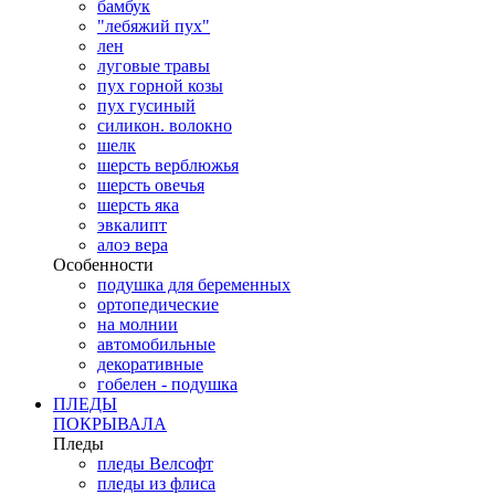
бамбук
"лебяжий пух"
лен
луговые травы
пух горной козы
пух гусиный
силикон. волокно
шелк
шерсть верблюжья
шерсть овечья
шерсть яка
эвкалипт
алоэ вера
Особенности
подушка для беременных
ортопедические
на молнии
автомобильные
декоративные
гобелен - подушка
ПЛЕДЫ
ПОКРЫВАЛА
Пледы
пледы Велсофт
пледы из флиса