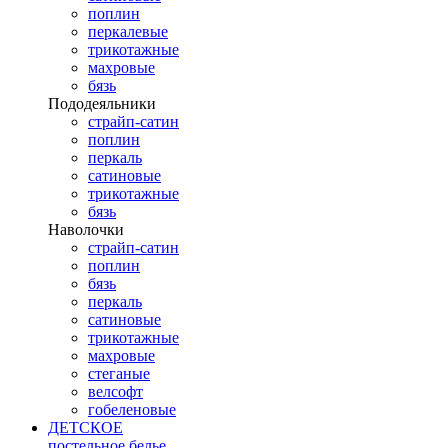
поплин
перкалевые
трикотажные
махровые
бязь
Пододеяльники
страйп-сатин
поплин
перкаль
сатиновые
трикотажные
бязь
Наволочки
страйп-сатин
поплин
бязь
перкаль
сатиновые
трикотажные
махровые
стеганые
велсофт
гобеленовые
ДЕТСКОЕ
постельное белье