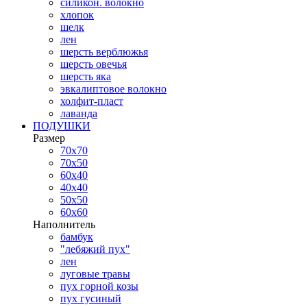
силикон. волокно
хлопок
шелк
лен
шерсть верблюжья
шерсть овечья
шерсть яка
эвкалиптовое волокно
холфит-пласт
лаванда
ПОДУШКИ
Размер
70х70
70х50
60х40
40х40
50х50
60х60
Наполнитель
бамбук
"лебяжий пух"
лен
луговые травы
пух горной козы
пух гусиный