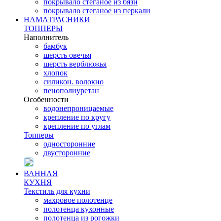
покрывало стеганое из бязи
покрывало стеганое из перкали
НАМАТРАСНИКИ
ТОППЕРЫ
Наполнитель
бамбук
шерсть овечья
шерсть верблюжья
хлопок
силикон. волокно
пенополиуретан
Особенности
водонепроницаемые
крепление по кругу
крепление по углам
Топперы
односторонние
двусторонние
ВАННАЯ
КУХНЯ
Текстиль для кухни
махровое полотенце
полотенца кухонные
полотенца из рогожки