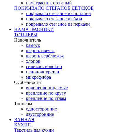
наматрасник стеганый
ПОКРЫВАЛО СТЕГАНОЕ ДЕТСКОЕ
покрывало стеганое из поплина
покрывало стеганое из бязи
покрывало стеганое из перкали
НАМАТРАСНИКИ
ТОППЕРЫ
Наполнитель
бамбук
шерсть овечья
шерсть верблюжья
хлопок
силикон. волокно
пенополиуретан
микрофибра
Особенности
водонепроницаемые
крепление по кругу
крепление по углам
Топперы
односторонние
двусторонние
ВАННАЯ
КУХНЯ
Текстиль для кухни