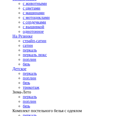
с животными
с цветами
с машинами
с мотоциклами
с сердечками
с вышивкой
однотонное
На Резинке
страйп-сатин
сатин
перкаль
перкаль люкс
поплин
бязь
Детское
перкаль
поплин
бязь
трикотаж
Зима-Лето
перкаль
поплин
бязь
Комплект постельного белья с одеялом
перкаль