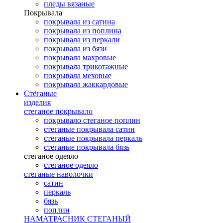
пледы вязаные
Покрывала
покрывала из сатина
покрывала из поплина
покрывала из перкали
покрывала из бязи
покрывала махровые
покрывала трикотажные
покрывала меховые
покрывала жаккардовые
Стёганые
изделия
стеганое покрывало
покрывало стеганое поплин
стеганые покрывала сатин
стеганые покрывала перкаль
стеганые покрывала бязь
стеганое одеяло
стеганое одеяло
стеганые наволочки
сатин
перкаль
бязь
поплин
НАМАТРАСНИК СТЕГАНЫЙ