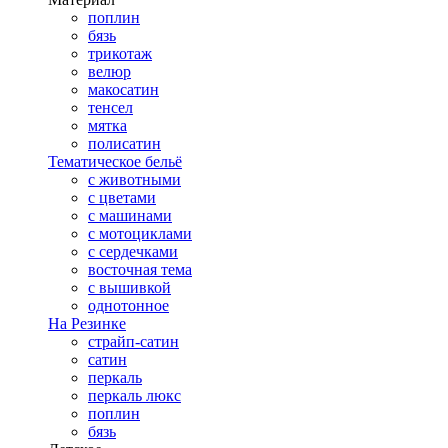
поплин
бязь
трикотаж
велюр
макосатин
тенсел
мятка
полисатин
Тематическое бельё
с животными
с цветами
с машинами
с мотоциклами
с сердечками
восточная тема
с вышивкой
однотонное
На Резинке
страйп-сатин
сатин
перкаль
перкаль люкс
поплин
бязь