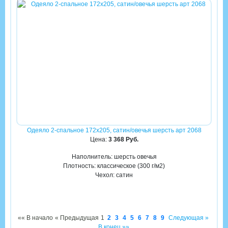
Одеяло 2-спальное 172х205, сатин/овечья шерсть арт 2068
Цена:
3 368 Руб.
Наполнитель: шерсть овечья
Плотность: классическое (300 г/м2)
Чехол: сатин
«« В начало
« Предыдущая
1
2
3
4
5
6
7
8
9
Следующая »
В конец »»