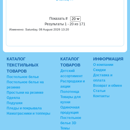
Показать #
Результаты 1 - 20 из 171
Изменено: Saturday, 08 August 2026 13:20
КАТАЛОГ
КАТАЛОГ
ИНФОРМАЦИЯ
ТЕКСТИЛЬНЫХ
ТОВАРОВ
О компании
Скидки
ТОВАРОВ
Детский
Доставка и
ассортимент
Постельное белье
оплата
Распродажи и
Постельное белье на
Возврат и обмен
акции
резинке
Статьи
Полотенца
Простыни на резинке
Контакты
Товары для
Одеяла
кухни
Подушки
Одиночная
Пледы и покрывала
продукция
Наматрасники и топперы
Постельное
белье 3D
Темы