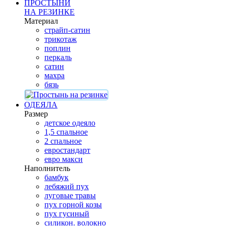
ПРОСТЫНИ
НА РЕЗИНКЕ
Материал
страйп-сатин
трикотаж
поплин
перкаль
сатин
махра
бязь
ОДЕЯЛА
Размер
детское одеяло
1,5 спальное
2 спальное
евростандарт
евро макси
Наполнитель
бамбук
лебяжий пух
луговые травы
пух горной козы
пух гусиный
силикон. волокно