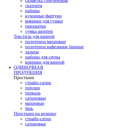
салфетка гобеленовая
скатерти
наборы
кухонные фартуки
коврики для сушки
прихватки
cумка шоппер
Текстиль для ванной
полотенца махровые
полотенца вафельные банные
халаты
наборы для сауны
коврики для ванной
ОДИНОЧНАЯ
ПРОДУКЦИЯ
Простыни
страйп-сатин
поплин
перкаль
сатиновые
махровые
бязь
Простыни на резинке
страйп-сатин
сатиновые