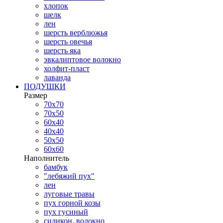
хлопок
шелк
лен
шерсть верблюжья
шерсть овечья
шерсть яка
эвкалиптовое волокно
холфит-пласт
лаванда
ПОДУШКИ
Размер
70х70
70х50
60х40
40х40
50х50
60х60
Наполнитель
бамбук
"лебяжий пух"
лен
луговые травы
пух горной козы
пух гусиный
силикон. волокно