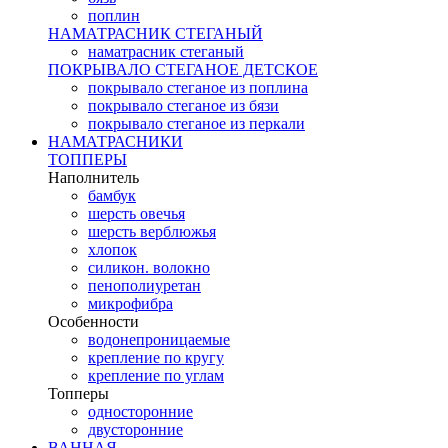
поплин
НАМАТРАСНИК СТЕГАНЫЙ
наматрасник стеганый
ПОКРЫВАЛО СТЕГАНОЕ ДЕТСКОЕ
покрывало стеганое из поплина
покрывало стеганое из бязи
покрывало стеганое из перкали
НАМАТРАСНИКИ
ТОППЕРЫ
Наполнитель
бамбук
шерсть овечья
шерсть верблюжья
хлопок
силикон. волокно
пенополиуретан
микрофибра
Особенности
водонепроницаемые
крепление по кругу
крепление по углам
Топперы
односторонние
двусторонние
ВАННАЯ