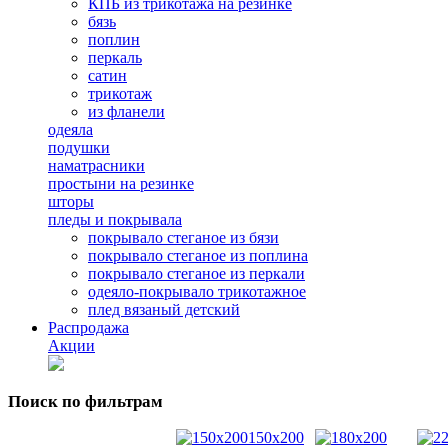
КПБ из трикотажа на резинке
бязь
поплин
перкаль
сатин
трикотаж
из фланели
одеяла
подушки
наматрасники
простыни на резинке
шторы
пледы и покрывала
покрывало стеганое из бязи
покрывало стеганое из поплина
покрывало стеганое из перкали
одеяло-покрывало трикотажное
плед вязаный детский
Распродажа
Акции
Поиск по фильтрам
150x200