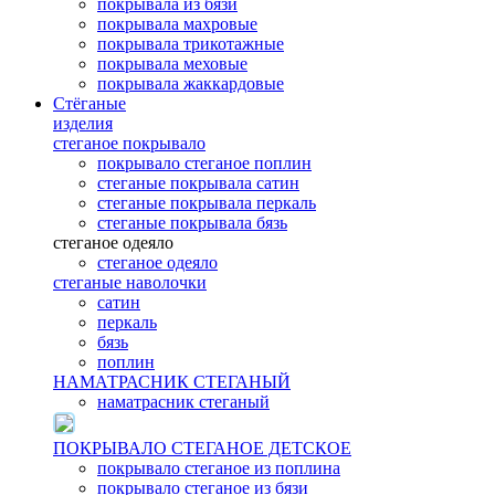
покрывала из бязи
покрывала махровые
покрывала трикотажные
покрывала меховые
покрывала жаккардовые
Стёганые
изделия
стеганое покрывало
покрывало стеганое поплин
стеганые покрывала сатин
стеганые покрывала перкаль
стеганые покрывала бязь
стеганое одеяло
стеганое одеяло
стеганые наволочки
сатин
перкаль
бязь
поплин
НАМАТРАСНИК СТЕГАНЫЙ
наматрасник стеганый
ПОКРЫВАЛО СТЕГАНОЕ ДЕТСКОЕ
покрывало стеганое из поплина
покрывало стеганое из бязи