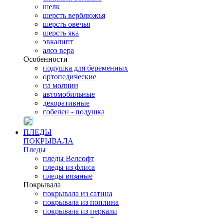
шелк
шерсть верблюжья
шерсть овечья
шерсть яка
эвкалипт
алоэ вера
Особенности
подушка для беременных
ортопедические
на молнии
автомобильные
декоративные
гобелен - подушка
ПЛЕДЫ
ПОКРЫВАЛА
Пледы
пледы Велсофт
пледы из флиса
пледы вязаные
Покрывала
покрывала из сатина
покрывала из поплина
покрывала из перкали