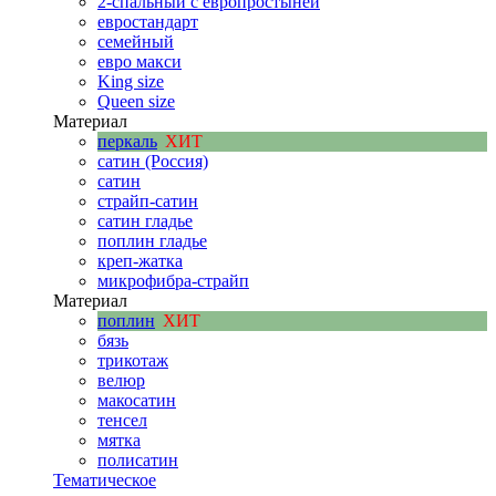
2-спальный с европростыней
евростандарт
семейный
евро макси
King size
Queen size
Материал
перкаль
ХИТ
сатин (Россия)
сатин
страйп-сатин
сатин гладье
поплин гладье
креп-жатка
микрофибра-страйп
Материал
поплин
ХИТ
бязь
трикотаж
велюр
макосатин
тенсел
мятка
полисатин
Тематическое