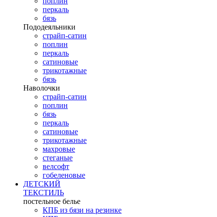
поплин
перкаль
бязь
Пододеяльники
страйп-сатин
поплин
перкаль
сатиновые
трикотажные
бязь
Наволочки
страйп-сатин
поплин
бязь
перкаль
сатиновые
трикотажные
махровые
стеганые
велсофт
гобеленовые
ДЕТСКИЙ
ТЕКСТИЛЬ
постельное белье
КПБ из бязи на резинке