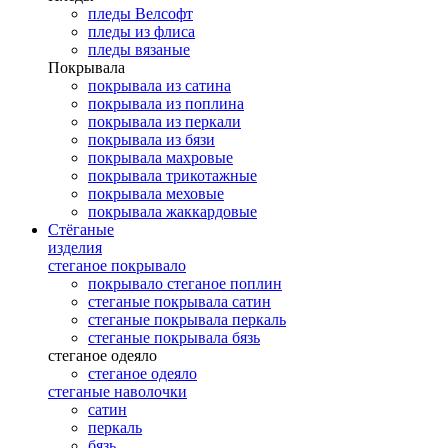
пледы Велсофт
пледы из флиса
пледы вязаные
Покрывала
покрывала из сатина
покрывала из поплина
покрывала из перкали
покрывала из бязи
покрывала махровые
покрывала трикотажные
покрывала меховые
покрывала жаккардовые
Стёганые
изделия
стеганое покрывало
покрывало стеганое поплин
стеганые покрывала сатин
стеганые покрывала перкаль
стеганые покрывала бязь
стеганое одеяло
стеганое одеяло
стеганые наволочки
сатин
перкаль
бязь