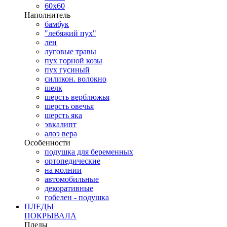
60х60
Наполнитель
бамбук
"лебяжий пух"
лен
луговые травы
пух горной козы
пух гусиный
силикон. волокно
шелк
шерсть верблюжья
шерсть овечья
шерсть яка
эвкалипт
алоэ вера
Особенности
подушка для беременных
ортопедические
на молнии
автомобильные
декоративные
гобелен - подушка
ПЛЕДЫ
ПОКРЫВАЛА
Пледы