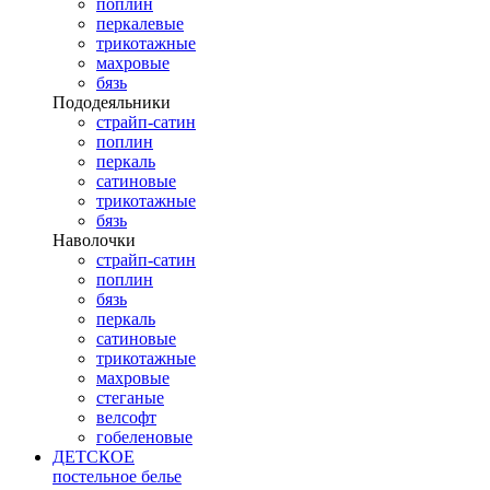
поплин
перкалевые
трикотажные
махровые
бязь
Пододеяльники
страйп-сатин
поплин
перкаль
сатиновые
трикотажные
бязь
Наволочки
страйп-сатин
поплин
бязь
перкаль
сатиновые
трикотажные
махровые
стеганые
велсофт
гобеленовые
ДЕТСКОЕ
постельное белье