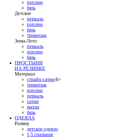
поплин
бязь
Детское
перкаль
поплин
бязь
трикотаж
Зима-Лето
перкаль
поплин
бязь
ПРОСТЫНИ
НА РЕЗИНКЕ
Материал
страйп-сатин
/li>
трикотаж
поплин
перкаль
сатин
махра
бязь
ОДЕЯЛА
Размер
детское одеяло
1,5 спальное