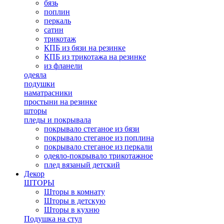
бязь
поплин
перкаль
сатин
трикотаж
КПБ из бязи на резинке
КПБ из трикотажа на резинке
из фланели
одеяла
подушки
наматрасники
простыни на резинке
шторы
пледы и покрывала
покрывало стеганое из бязи
покрывало стеганое из поплина
покрывало стеганое из перкали
одеяло-покрывало трикотажное
плед вязаный детский
Декор
ШТОРЫ
Шторы в комнату
Шторы в детскую
Шторы в кухню
Подушка на стул