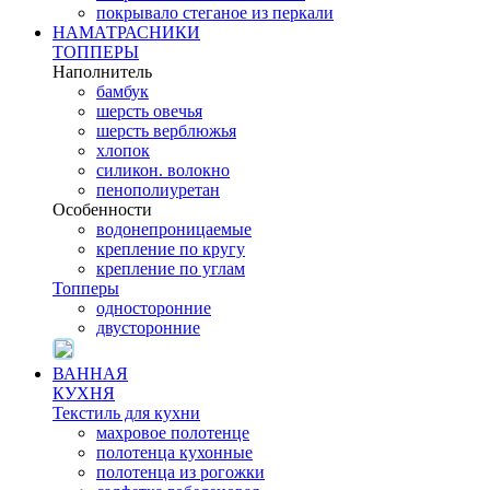
покрывало стеганое из перкали
НАМАТРАСНИКИ
ТОППЕРЫ
Наполнитель
бамбук
шерсть овечья
шерсть верблюжья
хлопок
силикон. волокно
пенополиуретан
Особенности
водонепроницаемые
крепление по кругу
крепление по углам
Топперы
односторонние
двусторонние
ВАННАЯ
КУХНЯ
Текстиль для кухни
махровое полотенце
полотенца кухонные
полотенца из рогожки