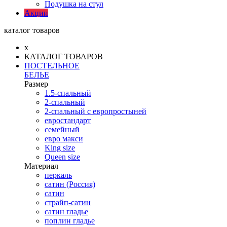
Подушка на стул
Акции
каталог товаров
x
КАТАЛОГ ТОВАРОВ
ПОСТЕЛЬНОЕ
БЕЛЬЕ
Размер
1.5-спальный
2-спальный
2-спальный с европростыней
евростандарт
семейный
евро макси
King size
Queen size
Материал
перкаль
сатин (Россия)
сатин
страйп-сатин
сатин гладье
поплин гладье