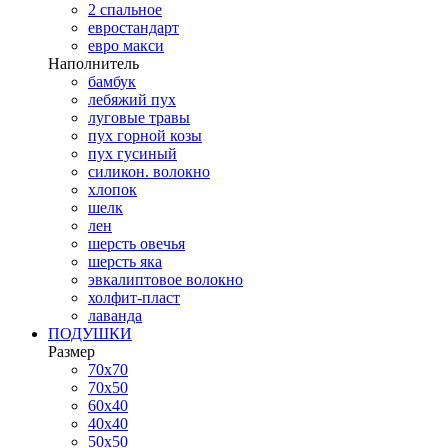
2 спальное
евростандарт
евро макси
Наполнитель
бамбук
лебяжий пух
луговые травы
пух горной козы
пух гусиный
силикон. волокно
хлопок
шелк
лен
шерсть овечья
шерсть яка
эвкалиптовое волокно
холфит-пласт
лаванда
ПОДУШКИ
Размер
70х70
70х50
60х40
40х40
50х50