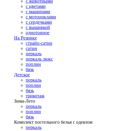
с животными
с цветами
с машинами
с мотоциклами
с сердечками
с вышивкой
однотонное
На Резинке
страйп-сатин
сатин
перкаль
перкаль люкс
поплин
бязь
Детское
перкаль
поплин
бязь
трикотаж
Зима-Лето
перкаль
поплин
бязь
Комплект постельного белья с одеялом
перкаль