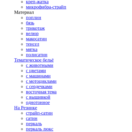
креп-жатка
микрофибра-страйп
Материал
поплин
бязь
трикотаж
велюр
макосатин
тенсел
мятка
полисатин
Тематическое бельё
с животными
с цветами
с машинами
с мотоциклами
с сердечками
восточная тема
с вышивкой
однотонное
На Резинке
страйп-сатин
сатин
перкаль
перкаль люкс