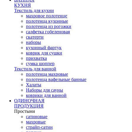
КУХНЯ
Текстиль для кухни
махровое полотенце
полотенца кухонные
полотенца из рогожки
салфетка гобеленовая
скатерти
наборы
кухонный фартук
коврик для сушки
прихватка
cумка шоппер
Текстиль для ванной
полотенца махровые
полотенца вафельные банные
Халаты
Наборы для сауны
коврики для ванной
ОДИНОЧНАЯ
ПРОДУКЦИЯ
Простыни
сатиновые
махровые
страйп-сатин