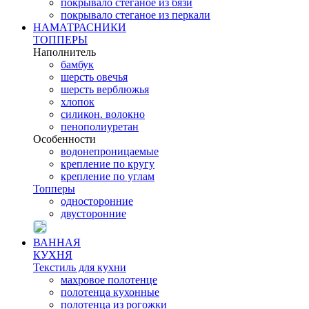
покрывало стеганое из бязи
покрывало стеганое из перкали
НАМАТРАСНИКИ
ТОППЕРЫ
Наполнитель
бамбук
шерсть овечья
шерсть верблюжья
хлопок
силикон. волокно
пенополиуретан
Особенности
водонепроницаемые
крепление по кругу
крепление по углам
Топперы
односторонние
двусторонние
ВАННАЯ
КУХНЯ
Текстиль для кухни
махровое полотенце
полотенца кухонные
полотенца из рогожки