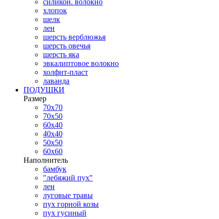
силикон. волокно
хлопок
шелк
лен
шерсть верблюжья
шерсть овечья
шерсть яка
эвкалиптовое волокно
холфит-пласт
лаванда
ПОДУШКИ
Размер
70х70
70х50
60х40
40х40
50х50
60х60
Наполнитель
бамбук
"лебяжий пух"
лен
луговые травы
пух горной козы
пух гусиный