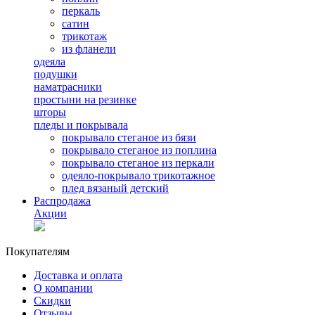
перкаль
сатин
трикотаж
из фланели
одеяла
подушки
наматрасники
простыни на резинке
шторы
пледы и покрывала
покрывало стеганое из бязи
покрывало стеганое из поплина
покрывало стеганое из перкали
одеяло-покрывало трикотажное
плед вязаный детский
Распродажа
Акции
Покупателям
Доставка и оплата
О компании
Скидки
Отзывы