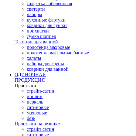
салфетка гобеленовая
скатерти
наборы
кухонные фартуки
коврики для сушки
прихватки
cумка шоппер
Текстиль для ванной
полотенца махровые
полотенца вафельные банные
халаты
наборы для сауны
коврики для ванной
ОДИНОЧНАЯ
ПРОДУКЦИЯ
Простыни
страйп-сатин
поплин
перкаль
сатиновые
махровые
бязь
Простыни на резинке
страйп-сатин
сатиновые