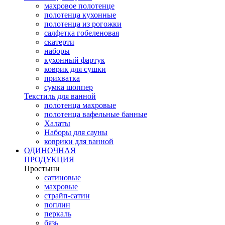
махровое полотенце
полотенца кухонные
полотенца из рогожки
салфетка гобеленовая
скатерти
наборы
кухонный фартук
коврик для сушки
прихватка
cумка шоппер
Текстиль для ванной
полотенца махровые
полотенца вафельные банные
Халаты
Наборы для сауны
коврики для ванной
ОДИНОЧНАЯ
ПРОДУКЦИЯ
Простыни
сатиновые
махровые
страйп-сатин
поплин
перкаль
бязь