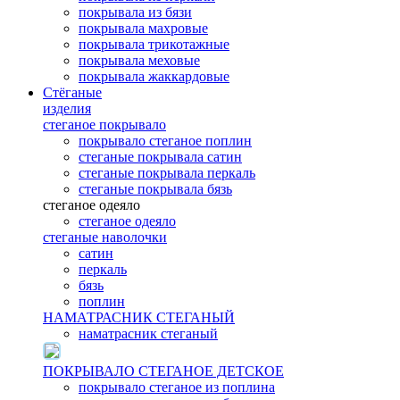
покрывала из бязи
покрывала махровые
покрывала трикотажные
покрывала меховые
покрывала жаккардовые
Стёганые
изделия
стеганое покрывало
покрывало стеганое поплин
стеганые покрывала сатин
стеганые покрывала перкаль
стеганые покрывала бязь
стеганое одеяло
стеганое одеяло
стеганые наволочки
сатин
перкаль
бязь
поплин
НАМАТРАСНИК СТЕГАНЫЙ
наматрасник стеганый
ПОКРЫВАЛО СТЕГАНОЕ ДЕТСКОЕ
покрывало стеганое из поплина