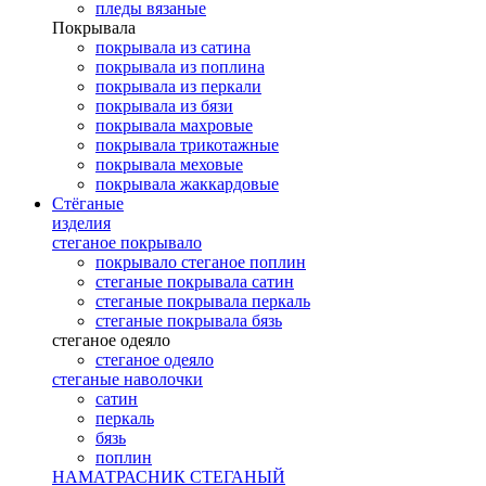
пледы вязаные
Покрывала
покрывала из сатина
покрывала из поплина
покрывала из перкали
покрывала из бязи
покрывала махровые
покрывала трикотажные
покрывала меховые
покрывала жаккардовые
Стёганые
изделия
стеганое покрывало
покрывало стеганое поплин
стеганые покрывала сатин
стеганые покрывала перкаль
стеганые покрывала бязь
стеганое одеяло
стеганое одеяло
стеганые наволочки
сатин
перкаль
бязь
поплин
НАМАТРАСНИК СТЕГАНЫЙ