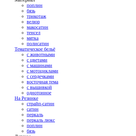
поплин
бязь
трикотаж
велюр
макосатин
тенсел
мятка
полисатин
Тематическое бельё
с животными
с цветами
с машинами
с мотоциклами
с сердечками
восточная тема
с вышивкой
однотонное
На Резинке
страйп-сатин
сатин
перкаль
перкаль люкс
поплин
бязь