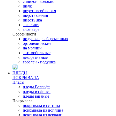
силикон. волокно
шелк
шерсть верблюжья
шерсть овечья
шерсть яка
эвкалипт
алоэ вера
Особенности
подушка для беременных
ортопедические
на молнии
автомобильные
декоративные
гобелен - подушка
ПЛЕДЫ
ПОКРЫВАЛА
Пледы
пледы Велсофт
пледы из флиса
пледы вязаные
Покрывала
покрывала из сатина
покрывала из поплина
покрывала из перкали