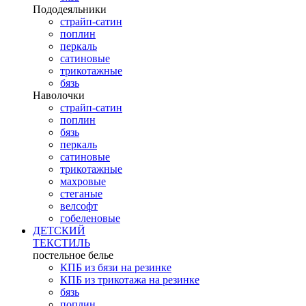
Пододеяльники
страйп-сатин
поплин
перкаль
сатиновые
трикотажные
бязь
Наволочки
страйп-сатин
поплин
бязь
перкаль
сатиновые
трикотажные
махровые
стеганые
велсофт
гобеленовые
ДЕТСКИЙ
ТЕКСТИЛЬ
постельное белье
КПБ из бязи на резинке
КПБ из трикотажа на резинке
бязь
поплин