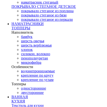
наматрасник стеганый
ПОКРЫВАЛО СТЕГАНОЕ ДЕТСКОЕ
покрывало стеганое из поплина
покрывало стеганое из бязи
покрывало стеганое из перкали
НАМАТРАСНИКИ
ТОППЕРЫ
Наполнитель
бамбук
шерсть овечья
шерсть верблюжья
хлопок
силикон. волокно
пенополиуретан
микрофибра
Особенности
водонепроницаемые
крепление по кругу
крепление по углам
Топперы
односторонние
двусторонние
ВАННАЯ
КУХНЯ
Текстиль для кухни