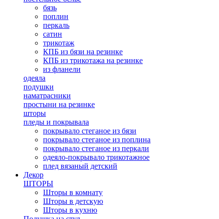
бязь
поплин
перкаль
сатин
трикотаж
КПБ из бязи на резинке
КПБ из трикотажа на резинке
из фланели
одеяла
подушки
наматрасники
простыни на резинке
шторы
пледы и покрывала
покрывало стеганое из бязи
покрывало стеганое из поплина
покрывало стеганое из перкали
одеяло-покрывало трикотажное
плед вязаный детский
Декор
ШТОРЫ
Шторы в комнату
Шторы в детскую
Шторы в кухню
Подушка на стул