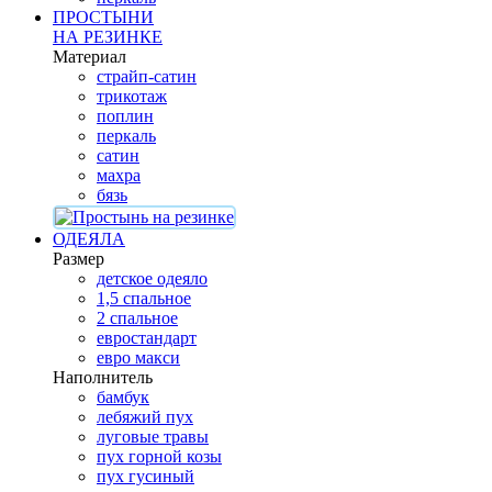
ПРОСТЫНИ
НА РЕЗИНКЕ
Материал
страйп-сатин
трикотаж
поплин
перкаль
сатин
махра
бязь
ОДЕЯЛА
Размер
детское одеяло
1,5 спальное
2 спальное
евростандарт
евро макси
Наполнитель
бамбук
лебяжий пух
луговые травы
пух горной козы
пух гусиный