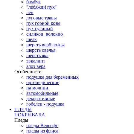
бамбук
"лебяжий пух"
лен
луговые травы
пух горной козы
пух гусиный
силикон. волокно
шелк
шерсть верблюжья
шерсть овечья
шерсть яка
эвкалипт
алоэ вера
Особенности
подушка для беременных
ортопедические
на молнии
автомобильные
декоративные
гобелен - подушка
ПЛЕДЫ
ПОКРЫВАЛА
Пледы
пледы Велсофт
пледы из флиса