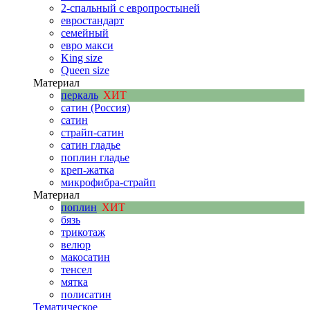
2-спальный с европростыней
евростандарт
семейный
евро макси
King size
Queen size
Материал
перкаль
ХИТ
сатин (Россия)
сатин
страйп-сатин
сатин гладье
поплин гладье
креп-жатка
микрофибра-страйп
Материал
поплин
ХИТ
бязь
трикотаж
велюр
макосатин
тенсел
мятка
полисатин
Тематическое