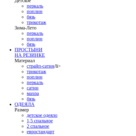
Детское
перкаль
поплин
бязь
трикотаж
Зима-Лето
перкаль
поплин
бязь
ПРОСТЫНИ
НА РЕЗИНКЕ
Материал
страйп-сатин
/li>
трикотаж
поплин
перкаль
сатин
махра
бязь
ОДЕЯЛА
Размер
детское одеяло
1,5 спальное
2 спальное
евростандарт