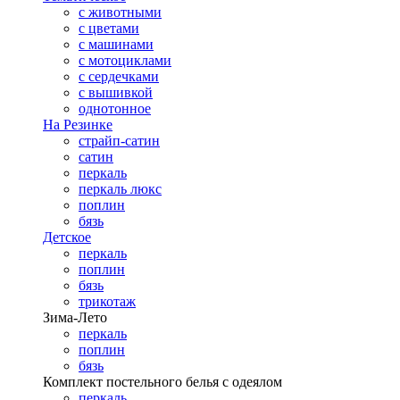
с животными
с цветами
с машинами
с мотоциклами
с сердечками
с вышивкой
однотонное
На Резинке
страйп-сатин
сатин
перкаль
перкаль люкс
поплин
бязь
Детское
перкаль
поплин
бязь
трикотаж
Зима-Лето
перкаль
поплин
бязь
Комплект постельного белья с одеялом
перкаль