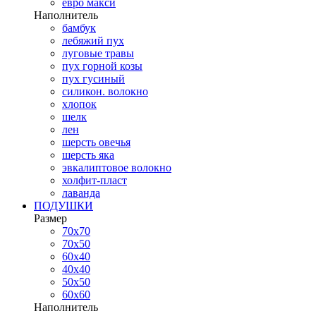
евро макси
Наполнитель
бамбук
лебяжий пух
луговые травы
пух горной козы
пух гусиный
силикон. волокно
хлопок
шелк
лен
шерсть овечья
шерсть яка
эвкалиптовое волокно
холфит-пласт
лаванда
ПОДУШКИ
Размер
70х70
70х50
60х40
40х40
50х50
60х60
Наполнитель