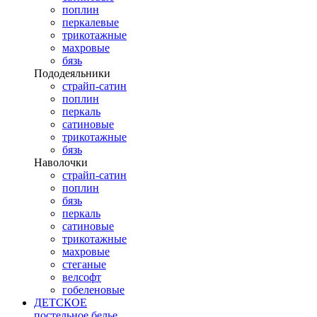
поплин
перкалевые
трикотажные
махровые
бязь
Пододеяльники
страйп-сатин
поплин
перкаль
сатиновые
трикотажные
бязь
Наволочки
страйп-сатин
поплин
бязь
перкаль
сатиновые
трикотажные
махровые
стеганые
велсофт
гобеленовые
ДЕТСКОЕ
постельное белье