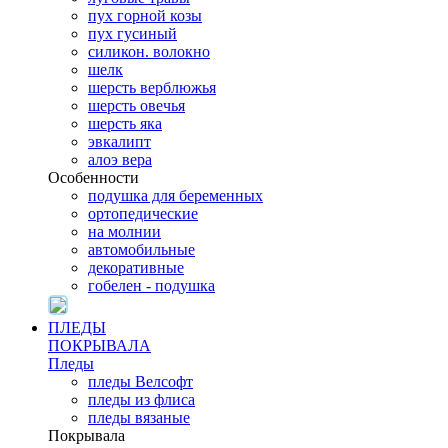
пух горной козы
пух гусиный
силикон. волокно
шелк
шерсть верблюжья
шерсть овечья
шерсть яка
эвкалипт
алоэ вера
Особенности
подушка для беременных
ортопедические
на молнии
автомобильные
декоративные
гобелен - подушка
ПЛЕДЫ
ПОКРЫВАЛА
Пледы
пледы Велсофт
пледы из флиса
пледы вязаные
Покрывала