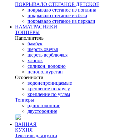
ПОКРЫВАЛО СТЕГАНОЕ ДЕТСКОЕ
покрывало стеганое из поплина
покрывало стеганое из бязи
покрывало стеганое из перкали
НАМАТРАСНИКИ
ТОППЕРЫ
Наполнитель
бамбук
шерсть овечья
шерсть верблюжья
хлопок
силикон. волокно
пенополиуретан
Особенности
водонепроницаемые
крепление по кругу
крепление по углам
Топперы
односторонние
двусторонние
ВАННАЯ
КУХНЯ
Текстиль для кухни