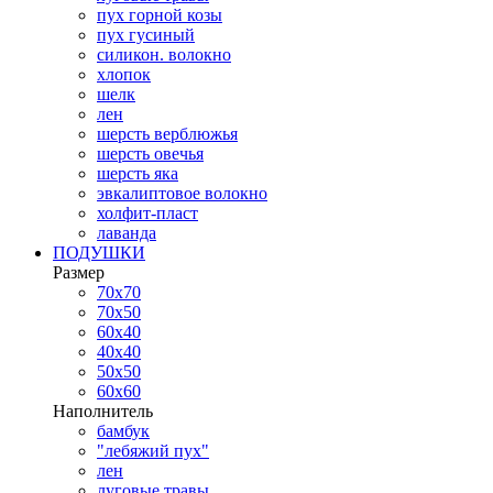
пух горной козы
пух гусиный
силикон. волокно
хлопок
шелк
лен
шерсть верблюжья
шерсть овечья
шерсть яка
эвкалиптовое волокно
холфит-пласт
лаванда
ПОДУШКИ
Размер
70х70
70х50
60х40
40х40
50х50
60х60
Наполнитель
бамбук
"лебяжий пух"
лен
луговые травы