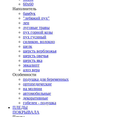
60х60
Наполнитель
бамбук
"лебяжий пух"
лен
луговые травы
пух горной козы
пух гусиный
силикон. волокно
шелк
шерсть верблюжья
шерсть овечья
шерсть яка
эвкалипт
алоэ вера
Особенности
подушка для беременных
ортопедические
на молнии
автомобильные
декоративные
гобелен - подушка
ПЛЕДЫ
ПОКРЫВАЛА
Пледы