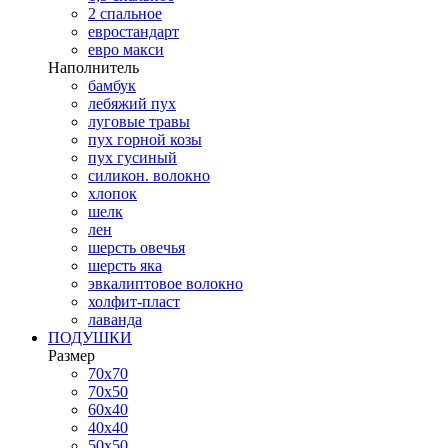
2 спальное
евростандарт
евро макси
Наполнитель
бамбук
лебяжий пух
луговые травы
пух горной козы
пух гусиный
силикон. волокно
хлопок
шелк
лен
шерсть овечья
шерсть яка
эвкалиптовое волокно
холфит-пласт
лаванда
ПОДУШКИ
Размер
70х70
70х50
60х40
40х40
50х50