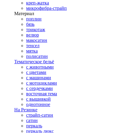
креп-жатка
микрофибра-страйп
Материал
поплин
бязь
трикотаж
велюр
макосатин
тенсел
мятка
полисатин
Тематическое бельё
с животными
с цветами
с машинами
с мотоциклами
с сердечками
восточная тема
с вышивкой
однотонное
На Резинке
страйп-сатин
сатин
перкаль
перкаль люкс