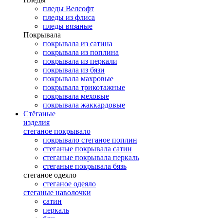
пледы Велсофт
пледы из флиса
пледы вязаные
Покрывала
покрывала из сатина
покрывала из поплина
покрывала из перкали
покрывала из бязи
покрывала махровые
покрывала трикотажные
покрывала меховые
покрывала жаккардовые
Стёганые
изделия
стеганое покрывало
покрывало стеганое поплин
стеганые покрывала сатин
стеганые покрывала перкаль
стеганые покрывала бязь
стеганое одеяло
стеганое одеяло
стеганые наволочки
сатин
перкаль