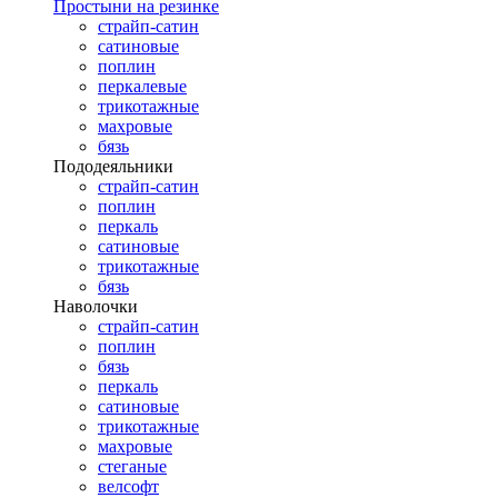
Простыни на резинке
страйп-сатин
сатиновые
поплин
перкалевые
трикотажные
махровые
бязь
Пододеяльники
страйп-сатин
поплин
перкаль
сатиновые
трикотажные
бязь
Наволочки
страйп-сатин
поплин
бязь
перкаль
сатиновые
трикотажные
махровые
стеганые
велсофт