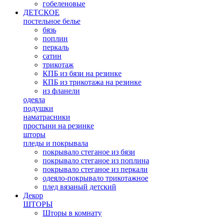
гобеленовые
ДЕТСКОЕ
постельное белье
бязь
поплин
перкаль
сатин
трикотаж
КПБ из бязи на резинке
КПБ из трикотажа на резинке
из фланели
одеяла
подушки
наматрасники
простыни на резинке
шторы
пледы и покрывала
покрывало стеганое из бязи
покрывало стеганое из поплина
покрывало стеганое из перкали
одеяло-покрывало трикотажное
плед вязаный детский
Декор
ШТОРЫ
Шторы в комнату