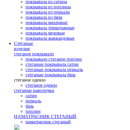
покрывала из сатина
покрывала из поплина
покрывала из перкали
покрывала из бязи
покрывала махровые
покрывала трикотажные
покрывала меховые
покрывала жаккардовые
Стёганые
изделия
стеганое покрывало
покрывало стеганое поплин
стеганые покрывала сатин
стеганые покрывала перкаль
стеганые покрывала бязь
стеганое одеяло
стеганое одеяло
стеганые наволочки
сатин
перкаль
бязь
поплин
НАМАТРАСНИК СТЕГАНЫЙ
наматрасник стеганый