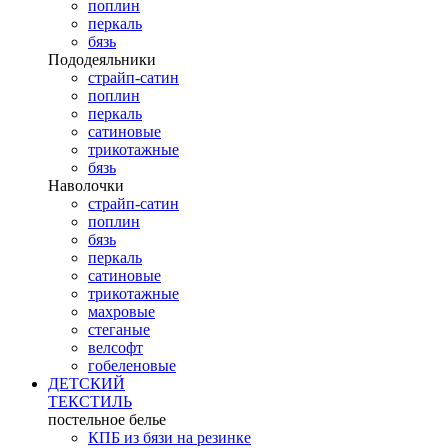
поплин
перкаль
бязь
Пододеяльники
страйп-сатин
поплин
перкаль
сатиновые
трикотажные
бязь
Наволочки
страйп-сатин
поплин
бязь
перкаль
сатиновые
трикотажные
махровые
стеганые
велсофт
гобеленовые
ДЕТСКИЙ
ТЕКСТИЛЬ
постельное белье
КПБ из бязи на резинке