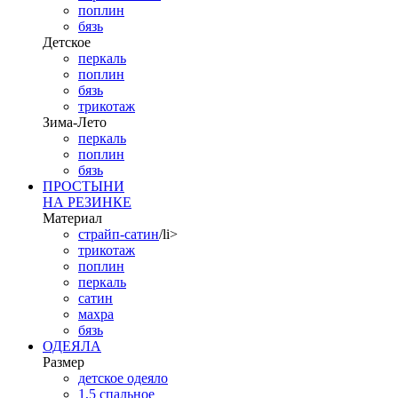
поплин
бязь
Детское
перкаль
поплин
бязь
трикотаж
Зима-Лето
перкаль
поплин
бязь
ПРОСТЫНИ
НА РЕЗИНКЕ
Материал
страйп-сатин
/li>
трикотаж
поплин
перкаль
сатин
махра
бязь
ОДЕЯЛА
Размер
детское одеяло
1,5 спальное