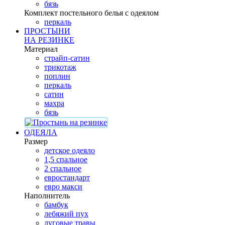
бязь
Комплект постельного белья с одеялом
перкаль
ПРОСТЫНИ
НА РЕЗИНКЕ
Материал
страйп-сатин
трикотаж
поплин
перкаль
сатин
махра
бязь
ОДЕЯЛА
Размер
детское одеяло
1,5 спальное
2 спальное
евростандарт
евро макси
Наполнитель
бамбук
лебяжий пух
луговые травы