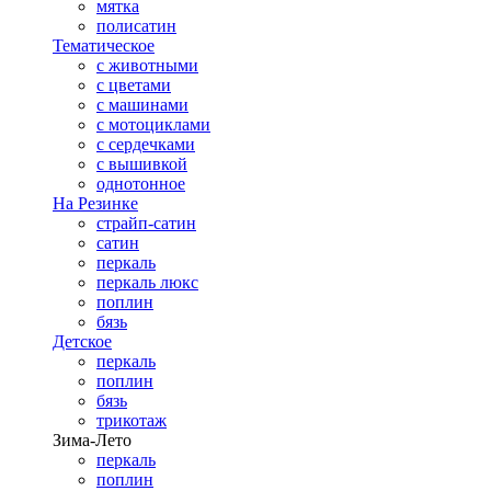
мятка
полисатин
Тематическое
с животными
с цветами
с машинами
с мотоциклами
с сердечками
с вышивкой
однотонное
На Резинке
страйп-сатин
сатин
перкаль
перкаль люкс
поплин
бязь
Детское
перкаль
поплин
бязь
трикотаж
Зима-Лето
перкаль
поплин