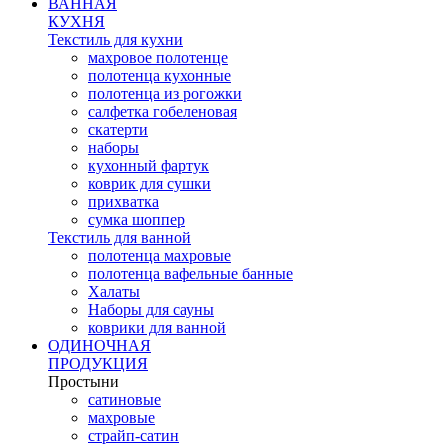
ВАННАЯ
КУХНЯ
Текстиль для кухни
махровое полотенце
полотенца кухонные
полотенца из рогожки
салфетка гобеленовая
скатерти
наборы
кухонный фартук
коврик для сушки
прихватка
cумка шоппер
Текстиль для ванной
полотенца махровые
полотенца вафельные банные
Халаты
Наборы для сауны
коврики для ванной
ОДИНОЧНАЯ
ПРОДУКЦИЯ
Простыни
сатиновые
махровые
страйп-сатин