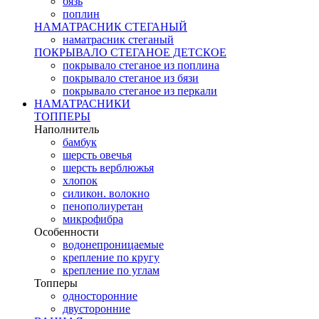
бязь
поплин
НАМАТРАСНИК СТЕГАНЫЙ
наматрасник стеганый
ПОКРЫВАЛО СТЕГАНОЕ ДЕТСКОЕ
покрывало стеганое из поплина
покрывало стеганое из бязи
покрывало стеганое из перкали
НАМАТРАСНИКИ
ТОППЕРЫ
Наполнитель
бамбук
шерсть овечья
шерсть верблюжья
хлопок
силикон. волокно
пенополиуретан
микрофибра
Особенности
водонепроницаемые
крепление по кругу
крепление по углам
Топперы
односторонние
двусторонние