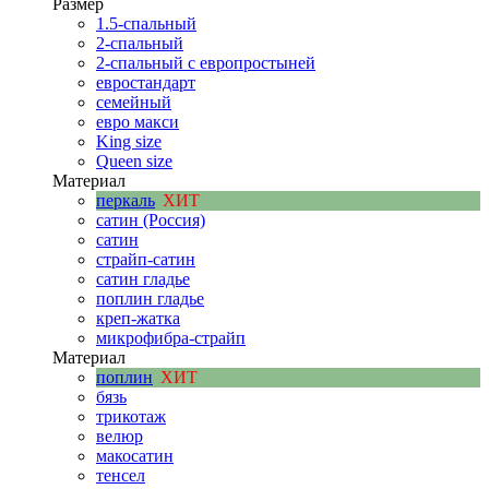
Размер
1.5-спальный
2-спальный
2-спальный с европростыней
евростандарт
семейный
евро макси
King size
Queen size
Материал
перкаль
ХИТ
сатин (Россия)
сатин
страйп-сатин
сатин гладье
поплин гладье
креп-жатка
микрофибра-страйп
Материал
поплин
ХИТ
бязь
трикотаж
велюр
макосатин
тенсел