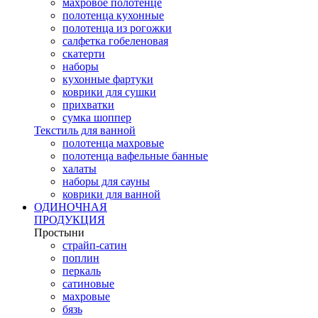
махровое полотенце
полотенца кухонные
полотенца из рогожки
салфетка гобеленовая
скатерти
наборы
кухонные фартуки
коврики для сушки
прихватки
cумка шоппер
Текстиль для ванной
полотенца махровые
полотенца вафельные банные
халаты
наборы для сауны
коврики для ванной
ОДИНОЧНАЯ
ПРОДУКЦИЯ
Простыни
страйп-сатин
поплин
перкаль
сатиновые
махровые
бязь