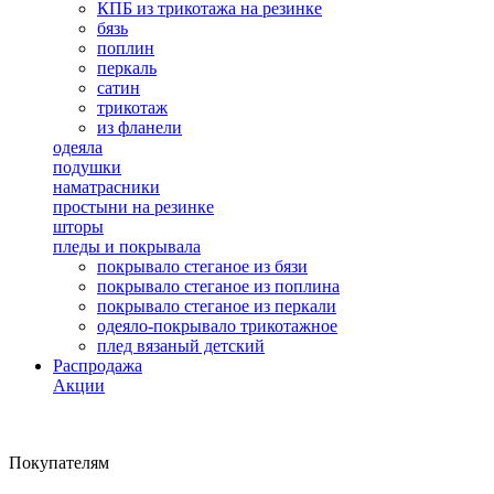
КПБ из трикотажа на резинке
бязь
поплин
перкаль
сатин
трикотаж
из фланели
одеяла
подушки
наматрасники
простыни на резинке
шторы
пледы и покрывала
покрывало стеганое из бязи
покрывало стеганое из поплина
покрывало стеганое из перкали
одеяло-покрывало трикотажное
плед вязаный детский
Распродажа
Акции
Покупателям