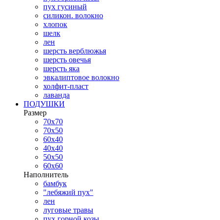
пух гусиный
силикон. волокно
хлопок
шелк
лен
шерсть верблюжья
шерсть овечья
шерсть яка
эвкалиптовое волокно
холфит-пласт
лаванда
ПОДУШКИ
Размер
70х70
70х50
60х40
40х40
50х50
60х60
Наполнитель
бамбук
"лебяжий пух"
лен
луговые травы
пух горной козы