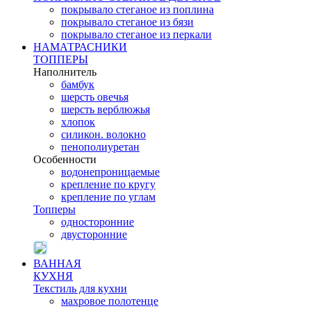
покрывало стеганое из поплина
покрывало стеганое из бязи
покрывало стеганое из перкали
НАМАТРАСНИКИ
ТОППЕРЫ
Наполнитель
бамбук
шерсть овечья
шерсть верблюжья
хлопок
силикон. волокно
пенополиуретан
Особенности
водонепроницаемые
крепление по кругу
крепление по углам
Топперы
односторонние
двусторонние
ВАННАЯ
КУХНЯ
Текстиль для кухни
махровое полотенце