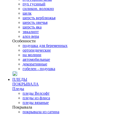
пух гусиный
силикон. волокно
шелк
шерсть верблюжья
шерсть овечья
шерсть яка
эвкалипт
алоэ вера
Особенности
подушка для беременных
ортопедические
на молнии
автомобильные
декоративные
гобелен - подушка
ПЛЕДЫ
ПОКРЫВАЛА
Пледы
пледы Велсофт
пледы из флиса
пледы вязаные
Покрывала
покрывала из сатина