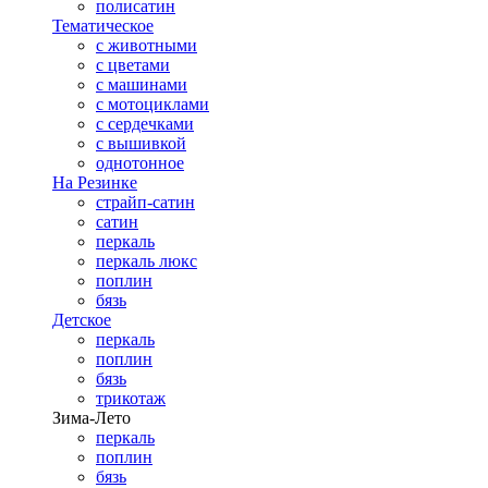
полисатин
Тематическое
с животными
с цветами
с машинами
с мотоциклами
с сердечками
с вышивкой
однотонное
На Резинке
страйп-сатин
сатин
перкаль
перкаль люкс
поплин
бязь
Детское
перкаль
поплин
бязь
трикотаж
Зима-Лето
перкаль
поплин
бязь