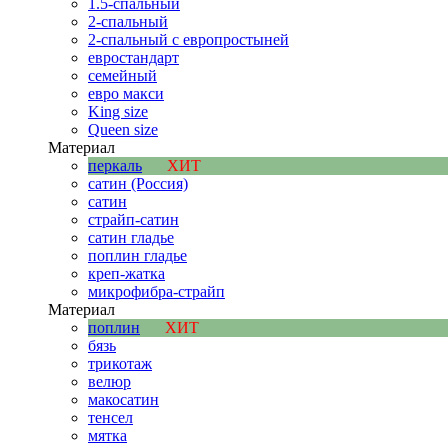
1.5-спальный
2-спальный
2-спальный с европростыней
евростандарт
семейный
евро макси
King size
Queen size
Материал
перкаль
ХИТ
сатин (Россия)
сатин
страйп-сатин
сатин гладье
поплин гладье
креп-жатка
микрофибра-страйп
Материал
поплин
ХИТ
бязь
трикотаж
велюр
макосатин
тенсел
мятка