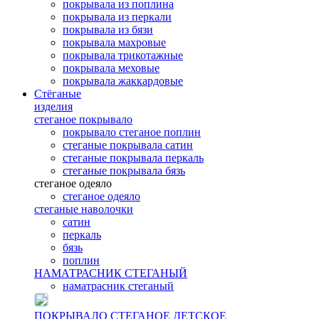
покрывала из поплина
покрывала из перкали
покрывала из бязи
покрывала махровые
покрывала трикотажные
покрывала меховые
покрывала жаккардовые
Стёганые
изделия
стеганое покрывало
покрывало стеганое поплин
стеганые покрывала сатин
стеганые покрывала перкаль
стеганые покрывала бязь
стеганое одеяло
стеганое одеяло
стеганые наволочки
сатин
перкаль
бязь
поплин
НАМАТРАСНИК СТЕГАНЫЙ
наматрасник стеганый
ПОКРЫВАЛО СТЕГАНОЕ ДЕТСКОЕ