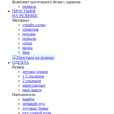
Комплект постельного белья с одеялом
перкаль
ПРОСТЫНИ
НА РЕЗИНКЕ
Материал
страйп-сатин
трикотаж
поплин
перкаль
сатин
махра
бязь
ОДЕЯЛА
Размер
детское одеяло
1,5 спальное
2 спальное
евростандарт
евро макси
Наполнитель
бамбук
лебяжий пух
луговые травы
пух горной козы