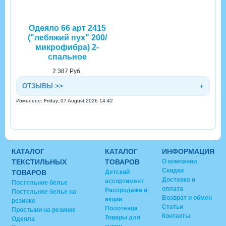
Одеяло 66 арт 2415
("лебяжий пух" 200/
микрофибра) 2-
спальное
2 387 Руб.
ОТЗЫВЫ >>
Изменено: Friday, 07 August 2026 14:42
КАТАЛОГ
КАТАЛОГ
ИНФОРМАЦИЯ
ТЕКСТИЛЬНЫХ
ТОВАРОВ
О компании
Скидки
ТОВАРОВ
Детский
Доставка и
ассортимент
Постельное белье
оплата
Распродажи и
Постельное белье на
Возврат и обмен
акции
резинке
Статьи
Полотенца
Простыни на резинке
Контакты
Товары для
Одеяла