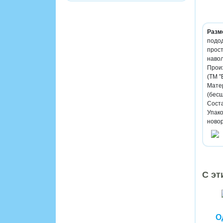
Разм
подод
прост
навол
Произ
(ТМ "
Мате
(бесш
Соста
Упако
ново
С эт
О