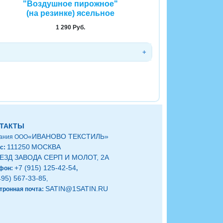
"Воздушное пирожное"
(на резинке) ясельное
1 290 Руб.
ТАКТЫ
«ИВАНОВО ТЕКСТИЛЬ»
ания ООО
111250
МОСКВА
с:
ЕЗД ЗАВОДА СЕРП И МОЛОТ, 2А
+7 (915) 125-42-54
фон:
,
495) 567-33-85
,
SATIN@1SATIN.RU
тронная почта: