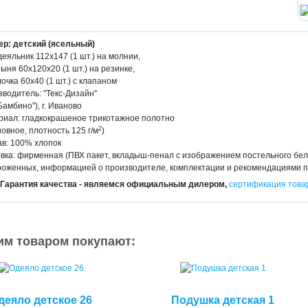
ер: детский (ясельный)
еяльник 112х147 (1 шт.) на молнии,
ыня 60х120х20 (1 шт.) на резинке,
очка 60х40 (1 шт.) с клапаном
водитель: "Текс-Дизайн"
Бамбино"), г. Иваново
риал: гладкокрашеное трикотажное полотно
2
овное, плотность 125 г/м
)
в: 100% хлопок
вка: фирменная (ПВХ пакет, вкладыш-пенал с изображением постельного бель
роженных, информацией о производителе, комплектации и рекомендациями п
Гарантия качества - являемся официальным дилером,
сертификация това
им товаром покупают:
деяло детское 26
Подушка детская 1