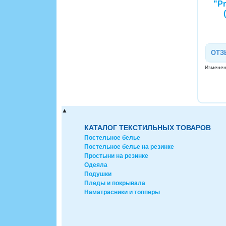
"P
ОТЗ
Изменено
▲
КАТАЛОГ ТЕКСТИЛЬНЫХ ТОВАРОВ
Постельное белье
Постельное белье на резинке
Простыни на резинке
Одеяла
Подушки
Пледы и покрывала
Наматрасники и топперы