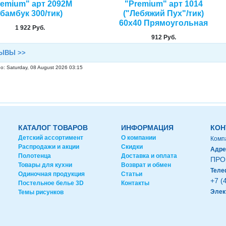
remium" арт 2092М
"Premium" арт 1014
(бамбук 300/тик)
("Лебяжий Пух"/тик)
60х40 Прямоугольная
1 922 Руб.
912 Руб.
ЫВЫ >>
: Saturday, 08 August 2026 03:15
КАТАЛОГ ТОВАРОВ
ИНФОРМАЦИЯ
КОН
Детский ассортимент
О компании
Комп
Распродажи и акции
Скидки
Адре
Полотенца
Доставка и оплата
ПРО
Товары для кухни
Возврат и обмен
Теле
Одиночная продукция
Статьи
+7 (
Постельное белье 3D
Контакты
Элек
Темы рисунков