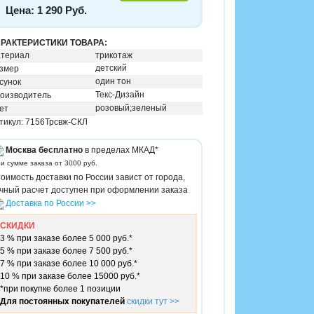
Цена: 1 290 Руб.
РАКТЕРИСТИКИ ТОВАРА:
териал
трикотаж
детский
змер
один тон
сунок
Текс-Дизайн
оизводитель
розовый;зеленый
ет
тикул: 7156Трсвж-СКЛ
Москва бесплатно
в пределах МКАД*
ри сумме заказа от 3000 руб.
оимость доставки по России завист от города,
чный расчет доступен при оформлении заказа
Доставка по России >>
СКИДКИ
3 % при заказе более 5 000 руб.*
5 % при заказе более 7 500 руб.*
7 % при заказе более 10 000 руб.*
10 % при заказе более 15000 руб.*
*при покупке более 1 позиции
Для постоянных покупателей
скидки тут >>