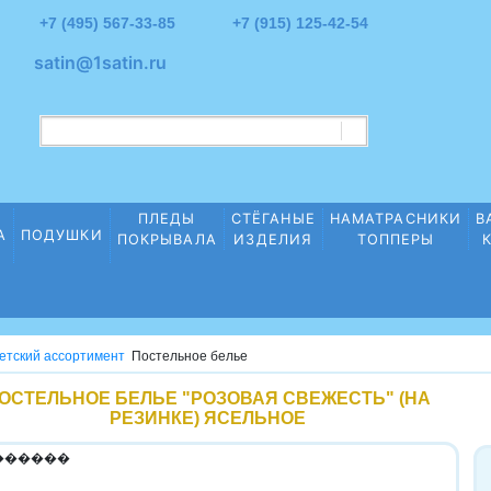
+7 (495) 567-33-85
+7 (915) 125-42-54
satin@1satin.ru
ПЛЕДЫ
СТЁГАНЫЕ
НАМАТРАСНИКИ
В
А
ПОДУШКИ
ПОКРЫВАЛА
ИЗДЕЛИЯ
ТОППЕРЫ
етский ассортимент
Постельное белье
ОСТЕЛЬНОЕ БЕЛЬЕ "РОЗОВАЯ СВЕЖЕСТЬ" (НА
РЕЗИНКЕ) ЯСЕЛЬНОЕ