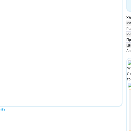
ХА
Ма
Ра
Ри
Пр
Цв
Ар
*п
Ст
то
ить