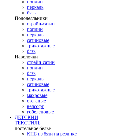
поплин
перкаль
бязь
Пододеяльники
страйп-сатин
поплин
перкаль
сатиновые
трикотажные
бязь
Наволочки
страйп-сатин
поплин
бязь
перкаль
сатиновые
трикотажные
махровые
стеганые
велсофт
гобеленовые
ДЕТСКИЙ
ТЕКСТИЛЬ
постельное белье
КПБ из бязи на резинке