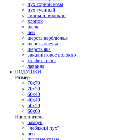
пух горной козы
пух гусиный
силикон. волокно
хлопок
шелк
лен
шерсть верблюжья
шерсть овечья
шерсть яка
эвкалиптовое волокно
холфит-пласт
лаванда
ПОДУШКИ
Размер
70х70
70х50
60х40
40х40
50х50
60х60
Наполнитель
бамбук
"лебяжий пух"
лен
луговые травы