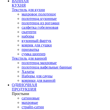
ВАННАЯ
КУХНЯ
Текстиль для кухни
махровое полотенце
полотенца кухонные
полотенца из рогожки
салфетка гобеленовая
скатерти
наборы
кухонный фартук
коврик для сушки
прихватка
cумка шоппер
Текстиль для ванной
полотенца махровые
полотенца вафельные банные
Халаты
Наборы для сауны
коврики для ванной
ОДИНОЧНАЯ
ПРОДУКЦИЯ
Простыни
сатиновые
махровые
страйп-сатин