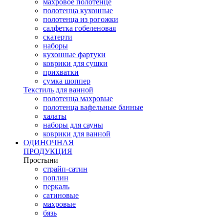
махровое полотенце
полотенца кухонные
полотенца из рогожки
салфетка гобеленовая
скатерти
наборы
кухонные фартуки
коврики для сушки
прихватки
cумка шоппер
Текстиль для ванной
полотенца махровые
полотенца вафельные банные
халаты
наборы для сауны
коврики для ванной
ОДИНОЧНАЯ
ПРОДУКЦИЯ
Простыни
страйп-сатин
поплин
перкаль
сатиновые
махровые
бязь