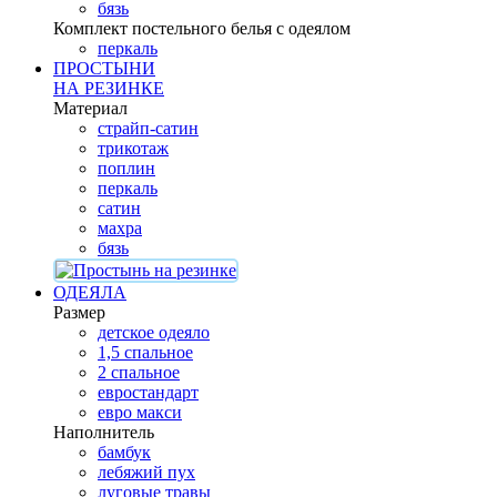
бязь
Комплект постельного белья с одеялом
перкаль
ПРОСТЫНИ
НА РЕЗИНКЕ
Материал
страйп-сатин
трикотаж
поплин
перкаль
сатин
махра
бязь
ОДЕЯЛА
Размер
детское одеяло
1,5 спальное
2 спальное
евростандарт
евро макси
Наполнитель
бамбук
лебяжий пух
луговые травы