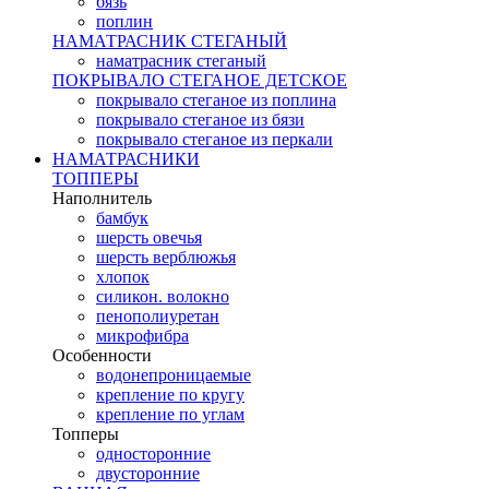
бязь
поплин
НАМАТРАСНИК СТЕГАНЫЙ
наматрасник стеганый
ПОКРЫВАЛО СТЕГАНОЕ ДЕТСКОЕ
покрывало стеганое из поплина
покрывало стеганое из бязи
покрывало стеганое из перкали
НАМАТРАСНИКИ
ТОППЕРЫ
Наполнитель
бамбук
шерсть овечья
шерсть верблюжья
хлопок
силикон. волокно
пенополиуретан
микрофибра
Особенности
водонепроницаемые
крепление по кругу
крепление по углам
Топперы
односторонние
двусторонние