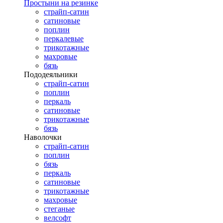
Простыни на резинке
страйп-сатин
сатиновые
поплин
перкалевые
трикотажные
махровые
бязь
Пододеяльники
страйп-сатин
поплин
перкаль
сатиновые
трикотажные
бязь
Наволочки
страйп-сатин
поплин
бязь
перкаль
сатиновые
трикотажные
махровые
стеганые
велсофт