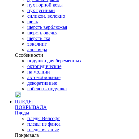
пух горной козы
пух гусиный
силикон. волокно
шелк
шерсть верблюжья
шерсть овечья
шерсть яка
эвкалипт
алоэ вера
Особенности
подушка для беременных
ортопедические
на молнии
автомобильные
декоративные
гобелен - подушка
ПЛЕДЫ
ПОКРЫВАЛА
Пледы
пледы Велсофт
пледы из флиса
пледы вязаные
Покрывала