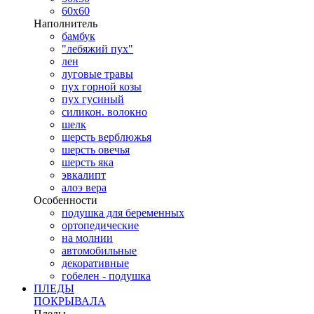
60х60
Наполнитель
бамбук
"лебяжий пух"
лен
луговые травы
пух горной козы
пух гусиный
силикон. волокно
шелк
шерсть верблюжья
шерсть овечья
шерсть яка
эвкалипт
алоэ вера
Особенности
подушка для беременных
ортопедические
на молнии
автомобильные
декоративные
гобелен - подушка
ПЛЕДЫ
ПОКРЫВАЛА
Пледы