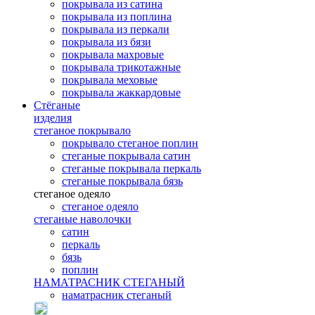
покрывала из сатина
покрывала из поплина
покрывала из перкали
покрывала из бязи
покрывала махровые
покрывала трикотажные
покрывала меховые
покрывала жаккардовые
Стёганые
изделия
стеганое покрывало
покрывало стеганое поплин
стеганые покрывала сатин
стеганые покрывала перкаль
стеганые покрывала бязь
стеганое одеяло
стеганое одеяло
стеганые наволочки
сатин
перкаль
бязь
поплин
НАМАТРАСНИК СТЕГАНЫЙ
наматрасник стеганый