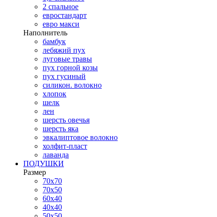
2 спальное
евростандарт
евро макси
Наполнитель
бамбук
лебяжий пух
луговые травы
пух горной козы
пух гусиный
силикон. волокно
хлопок
шелк
лен
шерсть овечья
шерсть яка
эвкалиптовое волокно
холфит-пласт
лаванда
ПОДУШКИ
Размер
70х70
70х50
60х40
40х40
50х50