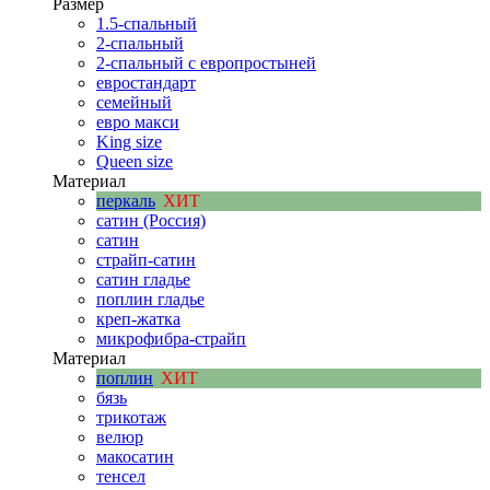
Размер
1.5-спальный
2-спальный
2-спальный с европростыней
евростандарт
семейный
евро макси
King size
Queen size
Материал
перкаль
ХИТ
сатин (Россия)
сатин
страйп-сатин
сатин гладье
поплин гладье
креп-жатка
микрофибра-страйп
Материал
поплин
ХИТ
бязь
трикотаж
велюр
макосатин
тенсел