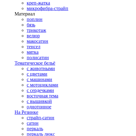
креп-жатка
микрофибра-страйп
Материал
поплин
бязь
трикотаж
велюр
макосатин
тенсел
мятка
полисатин
Тематическое бельё
с животными
с цветами
с машинами
с мотоциклами
с сердечками
восточная тема
с вышивкой
однотонное
На Резинке
страйп-сатин
сатин
перкаль
перкаль люкс