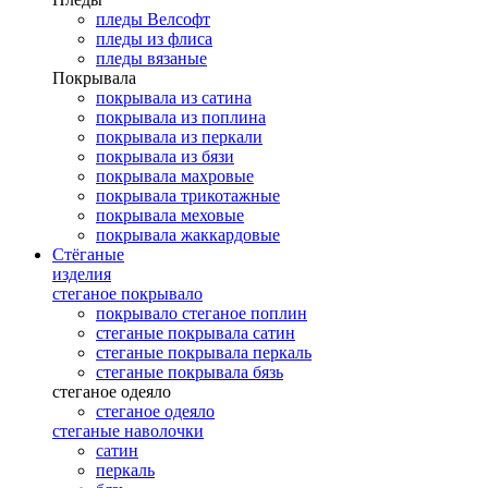
пледы Велсофт
пледы из флиса
пледы вязаные
Покрывала
покрывала из сатина
покрывала из поплина
покрывала из перкали
покрывала из бязи
покрывала махровые
покрывала трикотажные
покрывала меховые
покрывала жаккардовые
Стёганые
изделия
стеганое покрывало
покрывало стеганое поплин
стеганые покрывала сатин
стеганые покрывала перкаль
стеганые покрывала бязь
стеганое одеяло
стеганое одеяло
стеганые наволочки
сатин
перкаль