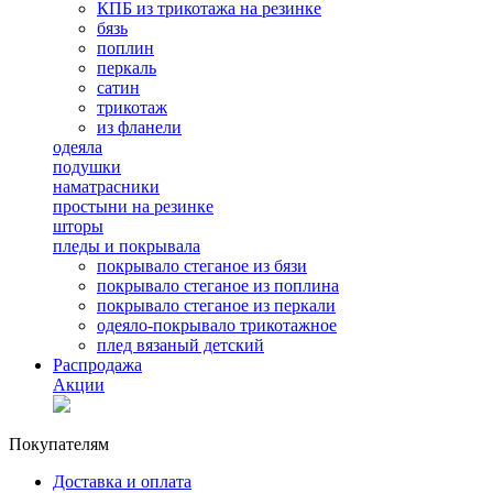
КПБ из трикотажа на резинке
бязь
поплин
перкаль
сатин
трикотаж
из фланели
одеяла
подушки
наматрасники
простыни на резинке
шторы
пледы и покрывала
покрывало стеганое из бязи
покрывало стеганое из поплина
покрывало стеганое из перкали
одеяло-покрывало трикотажное
плед вязаный детский
Распродажа
Акции
Покупателям
Доставка и оплата