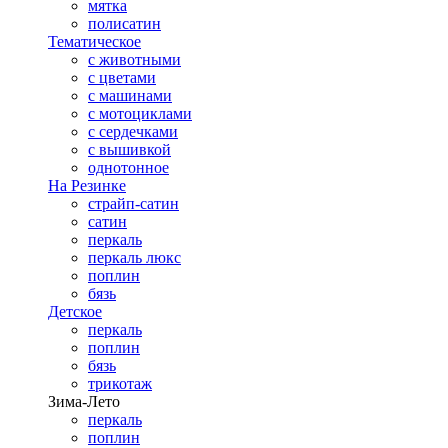
мятка
полисатин
Тематическое
с животными
с цветами
с машинами
с мотоциклами
с сердечками
с вышивкой
однотонное
На Резинке
страйп-сатин
сатин
перкаль
перкаль люкс
поплин
бязь
Детское
перкаль
поплин
бязь
трикотаж
Зима-Лето
перкаль
поплин