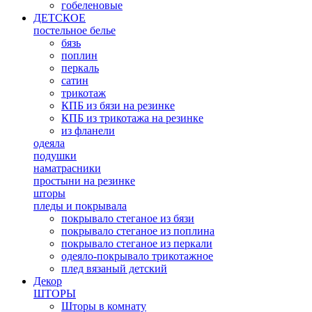
гобеленовые
ДЕТСКОЕ
постельное белье
бязь
поплин
перкаль
сатин
трикотаж
КПБ из бязи на резинке
КПБ из трикотажа на резинке
из фланели
одеяла
подушки
наматрасники
простыни на резинке
шторы
пледы и покрывала
покрывало стеганое из бязи
покрывало стеганое из поплина
покрывало стеганое из перкали
одеяло-покрывало трикотажное
плед вязаный детский
Декор
ШТОРЫ
Шторы в комнату