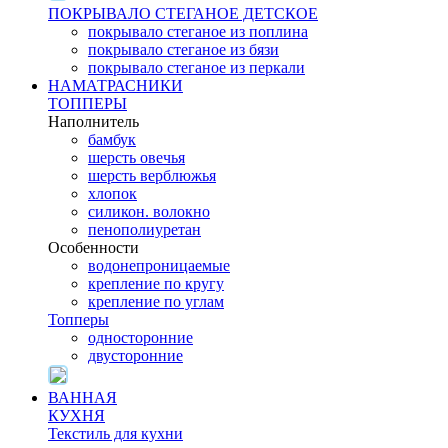
ПОКРЫВАЛО СТЕГАНОЕ ДЕТСКОЕ
покрывало стеганое из поплина
покрывало стеганое из бязи
покрывало стеганое из перкали
НАМАТРАСНИКИ
ТОППЕРЫ
Наполнитель
бамбук
шерсть овечья
шерсть верблюжья
хлопок
силикон. волокно
пенополиуретан
Особенности
водонепроницаемые
крепление по кругу
крепление по углам
Топперы
односторонние
двусторонние
ВАННАЯ
КУХНЯ
Текстиль для кухни